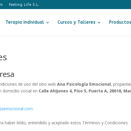
om
Terapia individual
Cursos y Talleres
Producto
es
presa
ndiciones de uso del sitio web
Ana Psicología Emocional
, propieda
on domicilio social en
Calle Ahijones 4, Piso 5, Puerta A, 28018, Ma
giaemocional.com
clara haber leído, entendido y aceptado estos Términos y Condiciones.