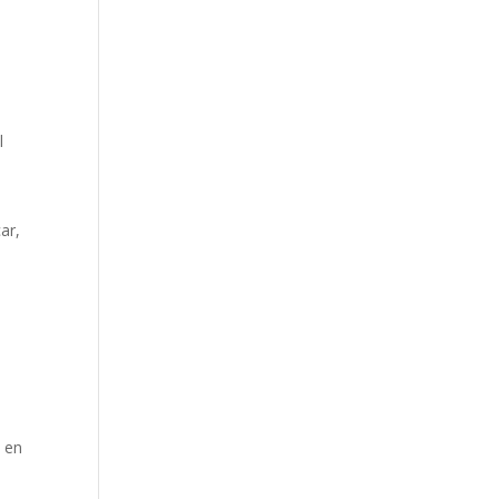
l
ar,
a
n en