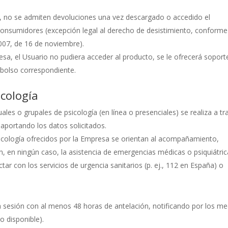
os, no se admiten devoluciones una vez descargado o accedido el
consumidores (excepción legal al derecho de desistimiento, conforme
2007, de 16 de noviembre).
resa, el Usuario no pudiera acceder al producto, se le ofrecerá soport
mbolso correspondiente.
icología
uales o grupales de psicología (en línea o presenciales) se realiza a tr
 aportando los datos solicitados.
psicología ofrecidos por la Empresa se orientan al acompañamiento,
en, en ningún caso, la asistencia de emergencias médicas o psiquiátric
ctar con los servicios de urgencia sanitarios (p. ej., 112 en España) o
a sesión con al menos 48 horas de antelación, notificando por los me
o disponible).