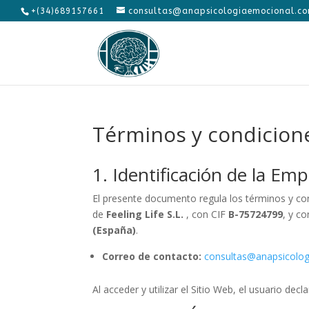
+(34)689157661
consultas@anapsicologiaemocional.c
Términos y condicion
1. Identificación de la Em
El presente documento regula los términos y co
de
Feeling Life S.L.
, con CIF
B-75724799
, y c
(España)
.
Correo de contacto:
consultas@anapsicolo
Al acceder y utilizar el Sitio Web, el usuario de