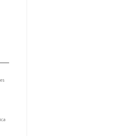
les
ica