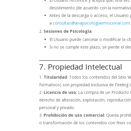
El Usuario reconoce y acepta que, una vez 
desistimiento (de acuerdo con la normativ
Antes de la descarga o acceso, el Usuario 
a
consultas@anapsicologiaemocional.com
Sesiones de Psicología
:
El Usuario puede cancelar o modificar la c
Si no se cumple este plazo, se pierde el d
7. Propiedad Intelectual
Titularidad
: Todos los contenidos del Sitio 
formativos) son propiedad exclusiva de Feeling L
Licencia de uso
: La compra de un Producto D
derecho de alteración, explotación, reproducció
personal y privado.
Prohibición de uso comercial
: Queda prohi
o transformación de los contenidos con fines com