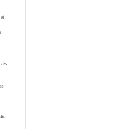
 al
e
avés
as.
dios