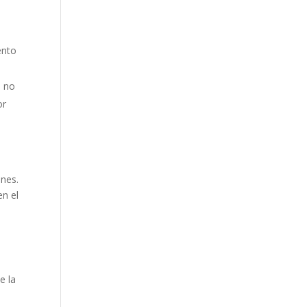
ento
, no
or
ones.
en el
e la