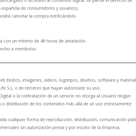
descargado o accedido al contenido digital, se pierde el derecho de
a española de consumidores y usuarios).
podrá cancelar la compra notificándolo
.
ita con un mínimo de 48 horas de antelación.
erecho a reembolso.
Web (textos, imágenes, vídeos, logotipos, diseños, software y materia
ife S.L. o de terceros que hayan autorizado su uso.
igital o la contratación de un servicio no otorga al Usuario ningún
n o distribución de los contenidos más allá de un uso estrictamente
bida cualquier forma de reproducción, distribución, comunicación públ
erciales sin autorización previa y por escrito de la Empresa.