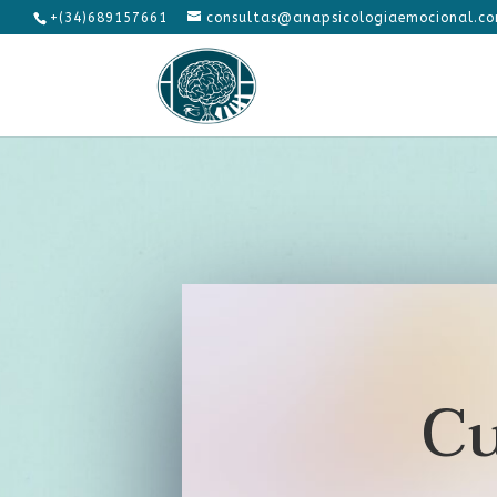
+(34)689157661
consultas@anapsicologiaemocional.c
Cu