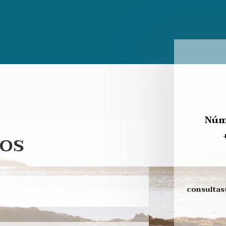
Núm
os
consulta