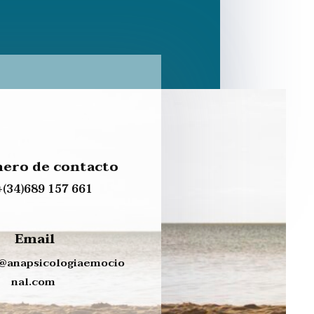
ero de contacto
+(34)689 157 661
Email
s@
anapsicologiaemocio
nal.com